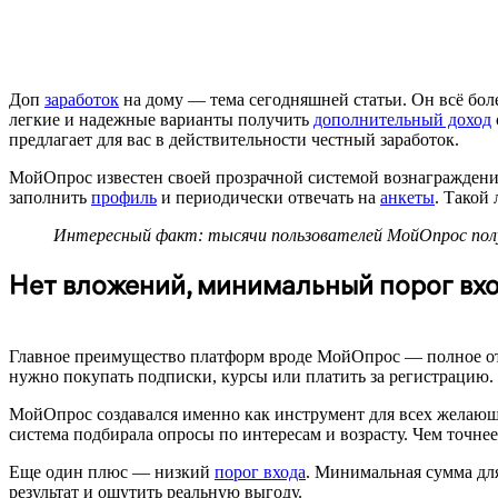
Доп
заработок
на дому — тема сегодняшней статьи. Он всё бол
легкие и надежные варианты получить
дополнительный доход
предлагает для вас в действительности честный заработок.
МойОпрос известен своей прозрачной системой вознаграждений
заполнить
профиль
и периодически отвечать на
анкеты
. Такой
Интересный факт: тысячи пользователей МойОпрос полу
Нет вложений, минимальный порог вх
Главное преимущество платформ вроде МойОпрос — полное отсу
нужно покупать подписки, курсы или платить за регистрацию.
МойОпрос создавался именно как инструмент для всех желающи
система подбирала опросы по интересам и возрасту. Чем точн
Еще один плюс — низкий
порог входа
. Минимальная сумма для
результат и ощутить реальную выгоду.