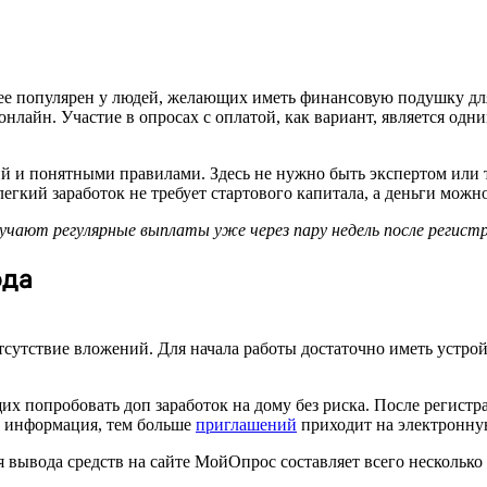
ее популярен у людей, желающих иметь финансовую подушку для 
онлайн. Участие в опросах с оплатой, как вариант, является о
 и понятными правилами. Здесь не нужно быть экспертом или тр
 легкий заработок не требует стартового капитала, а деньги мо
чают регулярные выплаты уже через пару недель после регистр
ода
тствие вложений. Для начала работы достаточно иметь устройс
х попробовать доп заработок на дому без риска. После регистр
ее информация, тем больше
приглашений
приходит на электронну
 вывода средств на сайте МойОпрос составляет всего несколько