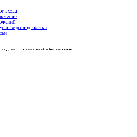
г входа
иложение
ложений
ругие виды подработки
дома
 на дому: простые способы без вложений