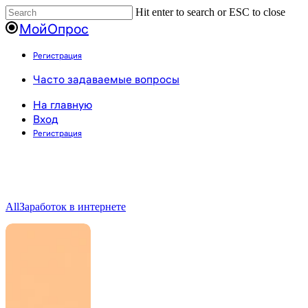
Пропустить
Hit enter to search or ESC to close
Close
МойОпрос
Search
Регистрация
Блог о платных опросах и
Menu
Часто задаваемые вопросы
заработке в интернете
На главную
Вход
Полезная информация, интересные статьи, новости и обзоры
Регистрация
All
Заработок в интернете