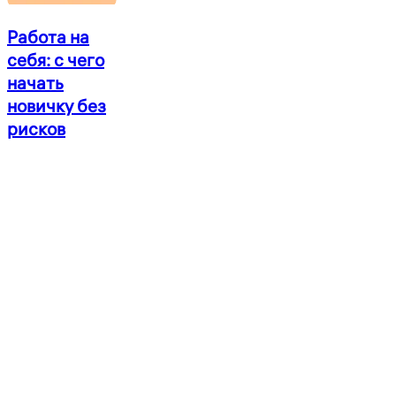
Работа
Работа на
на
себя: с чего
себя:
начать
с
чего
новичку без
начать
рисков
новичку
без
рисков