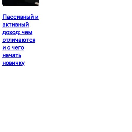
Пассивный
Пассивный и
и
активный
активный
доход: чем
доход:
чем
отличаются
отличаются
и с чего
и
с
начать
чего
новичку
начать
новичку