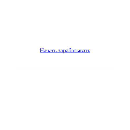
Пользователям «МойОпрос» за
месяц выплачено
9 250 600
Начать зарабатывать