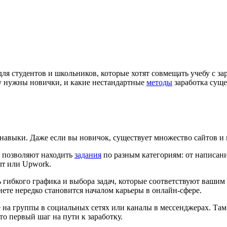
для студентов и школьников, которые хотят совмещать учебу с з
ому нужны новички, и какие нестандартные
методы
заработка суще
и навыки. Даже если вы новичок, существует множество сайтов 
u, позволяют находить
задания
по разным категориям: от написан
rr или Upwork.
ибкого графика и выбора задач, которые соответствуют вашим 
нете нередко становится началом карьеры в онлайн-сфере.
е на группы в социальных сетях или каналы в мессенджерах. Та
о первый шаг на пути к заработку.