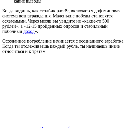
какие выводы.
Когда видишь, как столбик растёт, включается дофаминовая
система вознаграждения. Маленькие победы становятся
осязаемыми. Через месяц вы увидите не «какие-то 500
рублей», а «12-15 пройденных опросов и стабильный
побочный
доход
».
Осознанное потребление начинается с осознанного заработка.
Когда ты отслеживаешь каждый рубль, ты начинаешь иначе
относиться и к тратам.
Пользователям «МойОпрос» за
месяц выплачено
9 250 600