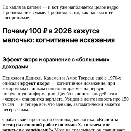
Но капля за каплей — и вот уже наполняется целое ведро.
Проблема не в сумме. Проблема в том, как наш мозг её
воспринимает.
Почему 100 ₽ в 2026 кажутся
мелочью: когнитивные искажения
Эффект якоря и сравнение с «большими»
доходами
Психологи Даниэль Канеман и Амос Тверски ещё в 1970-х
описали
эффект якоря
— когнитивное искажение, при
котором мы слишком сильно опираемся на первую
полученную информацию. Для большинства людей этим
«якорем» становится зарплата. Увидел в ленте новость про 150
тысяч — и теперь всё, что меньше, автоматически кажется
несерьёзным.
Срабатывает простая, но беспощадная логика:
«Если я за
месяц на основной работе получаю Х, то зачем мне
возиться с копейками?»
Мозг не складывает, он сравнивает.