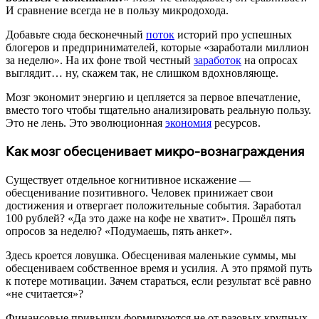
И сравнение всегда не в пользу микродохода.
Добавьте сюда бесконечный
поток
историй про успешных
блогеров и предпринимателей, которые «заработали миллион
за неделю». На их фоне твой честный
заработок
на опросах
выглядит… ну, скажем так, не слишком вдохновляюще.
Мозг экономит энергию и цепляется за первое впечатление,
вместо того чтобы тщательно анализировать реальную пользу.
Это не лень. Это эволюционная
экономия
ресурсов.
Как мозг обесценивает микро-вознаграждения
Существует отдельное когнитивное искажение —
обесценивание позитивного. Человек принижает свои
достижения и отвергает положительные события. Заработал
100 рублей? «Да это даже на кофе не хватит». Прошёл пять
опросов за неделю? «Подумаешь, пять анкет».
Здесь кроется ловушка. Обесценивая маленькие суммы, мы
обесцениваем собственное время и усилия. А это прямой путь
к потере мотивации. Зачем стараться, если результат всё равно
«не считается»?
Финансовые привычки формируются не от разовых крупных